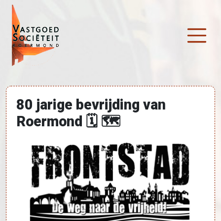
Ga naar de inhoud
Hoofdnavigatie
80 jarige bevrijding van
Roermond 🗓 🗺