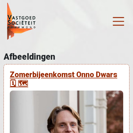
Ga naar de inhoud
Hoofdnavigatie
Afbeeldingen
Zomerbijeenkomst Onno Dwars
🗓 🗺