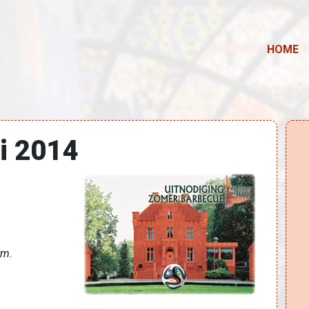
HOME
i 2014
rm.